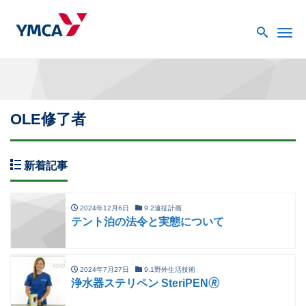
Me
OLE修了者
新着記事
2024年12月6日
9.2遠征計画
テント泊の法令と実態について
2024年7月27日
9.1野外生活技術
浄水器ステリペン SteriPEN🄬