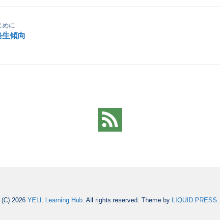
じめに
発生傾向
(C) 2026
YELL Learning Hub
. All rights reserved.
Theme by
LIQUID PRESS
.