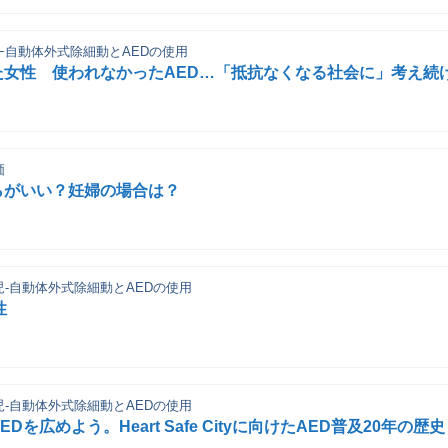
人ｰ自動体外式除細動とAEDの使用
た女性 使われなかったAED…「抵抗なくなる社会に」考え続
価
らがいい？妊婦の場合は？
小児-自動体外式除細動とAEDの使用
性
小児-自動体外式除細動とAEDの使用
を広めよう。Heart Safe Cityに向けたAED普及20年の歴史