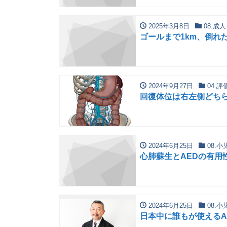
2025年3月8日
08.成
ゴールまで1km、倒れ
2024年9月27日
04.評
回復体位は右左側どち
2024年6月25日
08.
心肺蘇生とAEDの有用
2024年6月25日
08.
日本中に誰もが使えるAED