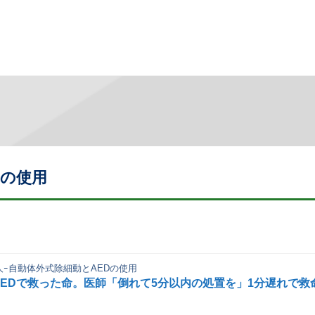
Dの使用
成人ｰ自動体外式除細動とAEDの使用
EDで救った命。医師「倒れて5分以内の処置を」1分遅れで救命