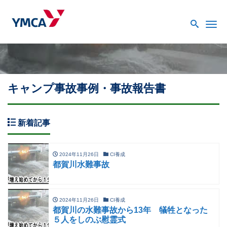
Me
キャンプ事故事例・事故報告書
新着記事
2024年11月26日
CI養成
都賀川水難事故
2024年11月26日
CI養成
都賀川の水難事故から13年 犠牲となった
５人をしのぶ慰霊式